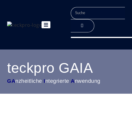
teckpro GAIA
GA
nzheitliche
I
ntegrierte
A
nwendung