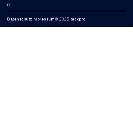
n
Datenschutz
Impressum
© 2025 teckpro